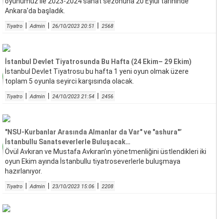
oyunumuz ile 2023-2024 sanat sezonuna 20 Eylül tarihinde
Ankara'da başladık.
|
|
|
Tiyatro
Admin
26/10/2023 20:51
2568
İstanbul Devlet Tiyatrosunda Bu Hafta (24 Ekim– 29 Ekim)
İstanbul Devlet Tiyatrosu bu hafta 1 yeni oyun olmak üzere
toplam 5 oyunla seyirci karşısında olacak.
|
|
|
Tiyatro
Admin
24/10/2023 21:54
2456
"NSU-Kurbanlar Arasında Almanlar da Var" ve "ashura"’
İstanbullu Sanatseverlerle Buluşacak…
Övül Avkıran ve Mustafa Avkıran’ın yönetmenliğini üstlendikleri iki
oyun Ekim ayında İstanbullu tiyatroseverlerle buluşmaya
hazırlanıyor.
|
|
|
Tiyatro
Admin
23/10/2023 15:06
2208