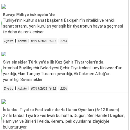
Kuvayi Milliye Eskiişehir'de
Türkiye’nin kültür sanat başkenti Eskişehir'in nitelikli ve renkli
sanat ortamı, yeni kurulan yerleşik bir tiyatronun hayata geçmesi
ile daha da renkleniyor.
|
|
|
Tiyatro
Admin
08/11/2023 15:31
2764
Sivrisinekler Türkiye'de İlk Kez Şehir Tiyatroları'nda.
İstanbul Büyükşehir Belediyesi Şehir Tiyatroları Lucy Kirkwood’un
yazdığı, Ekin Tunçay Turan’ın çevirdiği, Ali Gökmen Altuğ’un
yönettiği Sivrisinekler
|
|
|
Tiyatro
Admin
07/11/2023 16:32
2204
İstanbul Tiyatro Festivali'nde Haftanın Oyunları (6-12 Kasım)
27. İstanbul Tiyatro Festivali bu hafta, Düğün, Sen Hamlet Değilsin,
Hamiyet ve Birileri I Velda, Kerem, İpek oyunlarını izleyiciyle
buluşturuyor.