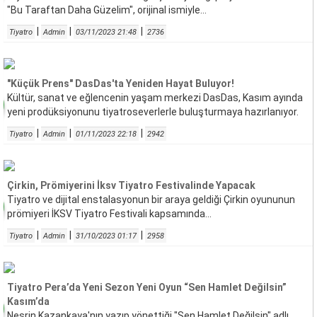
"Bu Taraftan Daha Güzelim", orijinal ismiyle...
|
|
|
Tiyatro
Admin
03/11/2023 21:48
2736
"Küçük Prens" DasDas'ta Yeniden Hayat Buluyor!
Kültür, sanat ve eğlencenin yaşam merkezi DasDas, Kasım ayında
yeni prodüksiyonunu tiyatroseverlerle buluşturmaya hazırlanıyor.
|
|
|
Tiyatro
Admin
01/11/2023 22:18
2942
Çirkin, Prömiyerini İksv Tiyatro Festivalinde Yapacak
Tiyatro ve dijital enstalasyonun bir araya geldiği Çirkin oyununun
prömiyeri İKSV Tiyatro Festivali kapsamında...
|
|
|
Tiyatro
Admin
31/10/2023 01:17
2958
Tiyatro Pera’da Yeni Sezon Yeni Oyun “Sen Hamlet Değilsin”
Kasım’da
Nesrin Kazankaya'nın yazıp yönettiği "Sen Hamlet Değilsin" adlı