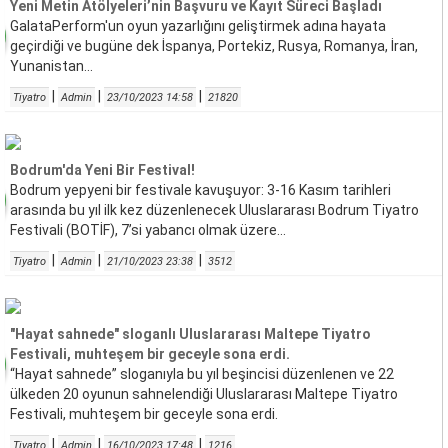
Yeni Metin Atölyeleri’nin Başvuru ve Kayıt Süreci Başladı
GalataPerform'un oyun yazarlığını geliştirmek adına hayata
geçirdiği ve bugüne dek İspanya, Portekiz, Rusya, Romanya, İran,
Yunanistan...
|
|
|
Tiyatro
Admin
23/10/2023 14:58
21820
Bodrum'da Yeni Bir Festival!
Bodrum yepyeni bir festivale kavuşuyor: 3-16 Kasım tarihleri
arasında bu yıl ilk kez düzenlenecek Uluslararası Bodrum Tiyatro
Festivali (BOTİF), 7’si yabancı olmak üzere...
|
|
|
Tiyatro
Admin
21/10/2023 23:38
3512
"Hayat sahnede" sloganlı Uluslararası Maltepe Tiyatro
Festivali, muhteşem bir geceyle sona erdi.
“Hayat sahnede” sloganıyla bu yıl beşincisi düzenlenen ve 22
ülkeden 20 oyunun sahnelendiği Uluslararası Maltepe Tiyatro
Festivali, muhteşem bir geceyle sona erdi.
|
|
|
Tiyatro
Admin
16/10/2023 17:48
1216