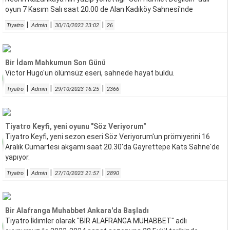
oyun 7 Kasım Salı saat 20.00 de Alan Kadıköy Sahnesi'nde
|
|
|
Tiyatro
Admin
30/10/2023 23:02
26
Bir İdam Mahkumun Son Günü
Victor Hugo'un ölümsüz eseri, sahnede hayat buldu.
|
|
|
Tiyatro
Admin
29/10/2023 16:25
2366
Tiyatro Keyfi, yeni oyunu "Söz Veriyorum"
Tiyatro Keyfi, yeni sezon eseri Söz Veriyorum'un prömiyerini 16
Aralık Cumartesi akşamı saat 20.30'da Gayrettepe Kats Sahne'de
yapıyor.
|
|
|
Tiyatro
Admin
27/10/2023 21:57
2890
Bir Alafranga Muhabbet Ankara'da Başladı
Tiyatro İklimler olarak "BİR ALAFRANGA MUHABBET" adlı