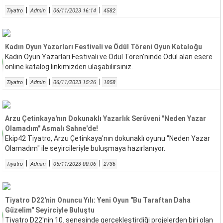
|
|
|
Tiyatro
Admin
06/11/2023 16:14
4582
Kadın Oyun Yazarları Festivali ve Ödül Töreni Oyun Kataloğu
Kadın Oyun Yazarları Festivali ve Ödül Tören’ninde Ödül alan esere
online katalog linkimizden ulaşabilirsiniz.
|
|
|
Tiyatro
Admin
06/11/2023 15:26
1058
Arzu Çetinkaya'nın Dokunaklı Yazarlık Serüveni "Neden Yazar
Olamadım" Asmalı Sahne'de!
Ekip42 Tiyatro, Arzu Çetinkaya'nın dokunaklı oyunu "Neden Yazar
Olamadım" ile seyircileriyle buluşmaya hazırlanıyor.
|
|
|
Tiyatro
Admin
05/11/2023 00:06
2736
Tiyatro D22'nin Onuncu Yılı: Yeni Oyun "Bu Taraftan Daha
Güzelim" Seyirciyle Buluştu
Tiyatro D22'nin 10. senesinde gerçekleştirdiği projelerden biri olan